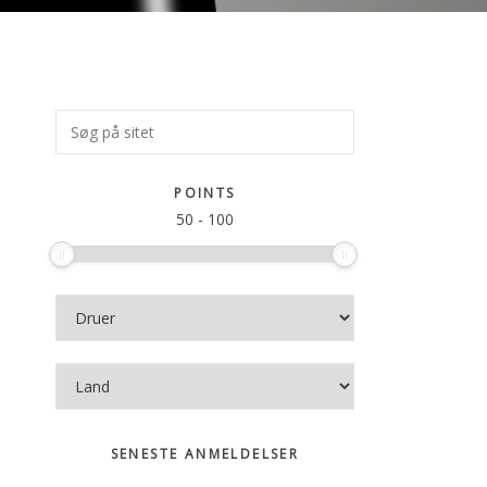
Primær
Søg
på
Sidebar
sitet
POINTS
50
-
100
SENESTE ANMELDELSER