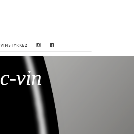
VINSTYRKE2
c-vin