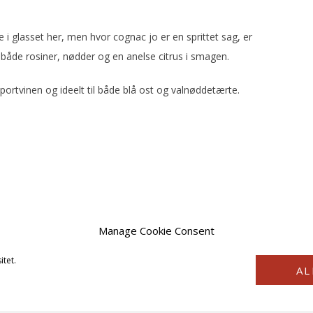
e i glasset her, men hvor cognac jo er en sprittet sag, er
åde rosiner, nødder og en anelse citrus i smagen.
 portvinen og ideelt til både blå ost og valnøddetærte.
Manage Cookie Consent
itet.
AL
COPYRIGHT © 2026 · VINSTYRKE2