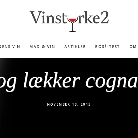
ENS VIN
MAD & VIN
ARTIKLER
ROSÉ-TEST
OM 
og lækker cogna
NOVEMBER 13, 2015