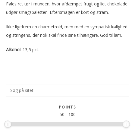
Føles ret tør i munden, hvor afdæmpet frugt og lidt chokolade
udgør smagspaletten. Eftersmagen er kort og stram.
Ikke ligefrem en charmetrold, men med en sympatisk kølighed
og stringens, der nok skal finde sine tilhængere. God til lam.
Alkohol
: 13,5 pct.
Primær
Søg
Sidebar
på
sitet
POINTS
50
-
100