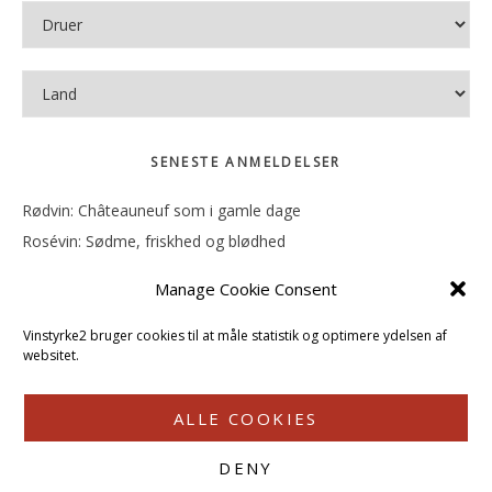
SENESTE ANMELDELSER
Rødvin: Châteauneuf som i gamle dage
Rosévin: Sødme, friskhed og blødhed
Rødvin: Ren og rank
Manage Cookie Consent
Rosévin: Forfriskende bagatel
Rosévin: Sødmen hænger i munden
Vinstyrke2 bruger cookies til at måle statistik og optimere ydelsen af
websitet.
ALLE COOKIES
DENY
COPYRIGHT © 2026 · VINSTYRKE2