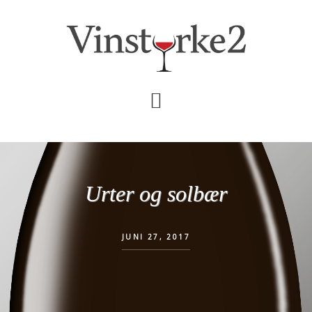
Skip
Gå
til
direkte
indhold
til
primær
sidebar
Urter og solbær
JUNI 27, 2017