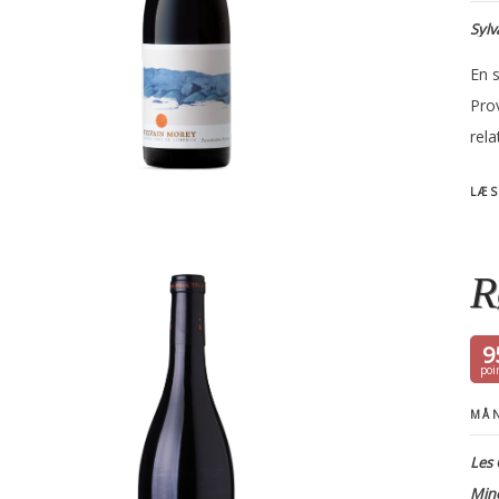
Sylv
En 
Pro
rel
LÆS
R
9
MÅN
Les 
Mine