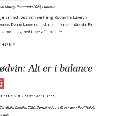
ain Morey, Panorama 2023, Luberon
sjældenhed i test-sammenhæng: Rødvin fra Luberon i
vence. Denne kunne nu godt minde om en rhônevin. En
ativt mørk sag med toner af sorte bær …
 MERE
ødvin: Alt er i balance
5
EDENS VIN - SEPTEMBER 2025
Carrétals, Cazelles 2020, Domaine Anne Gros • Jean-Paul Tollot,
rvois