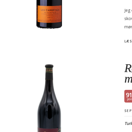
Jeg
sko
mør
LÆS
R
m
9
SEP
Turl