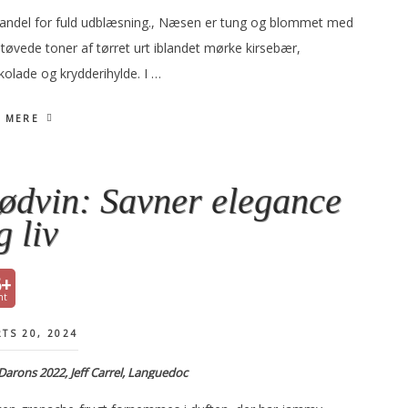
fandel for fuld udblæsning., Næsen er tung og blommet med
støvede toner af tørret urt iblandet mørke kirsebær,
kolade og krydderihylde. I …
 MERE
ødvin: Savner elegance
g liv
6+
TS 20, 2024
Darons 2022, Jeff Carrel, Languedoc