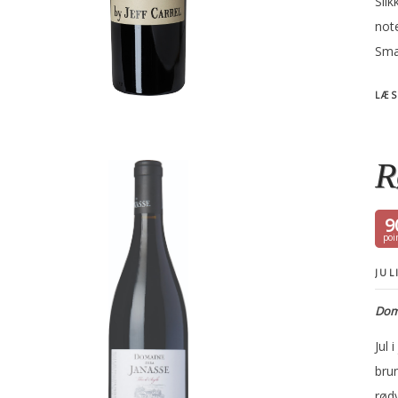
Sli
not
Sma
LÆS
R
9
JUL
Doma
Jul 
bru
rødv