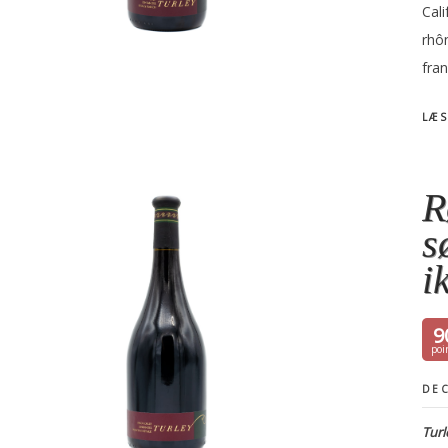
Cal
rhô
fra
LÆS
R
s
i
9
DEC
Turl