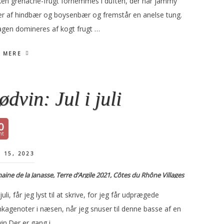
kken grenache-frugt fornemmes i duften, der har jammy
er af hindbær og boysenbær og fremstår en anelse tung.
gen domineres af kogt frugt …
 MERE
ødvin: Jul i juli
0
I 15, 2023
ine de la Janasse, Terre d’Argile 2021, Côtes du Rhône Villages
i juli, får jeg lyst til at skrive, for jeg får udprægede
nkagenoter i næsen, når jeg snuser til denne basse af en
in.Der er gang i …