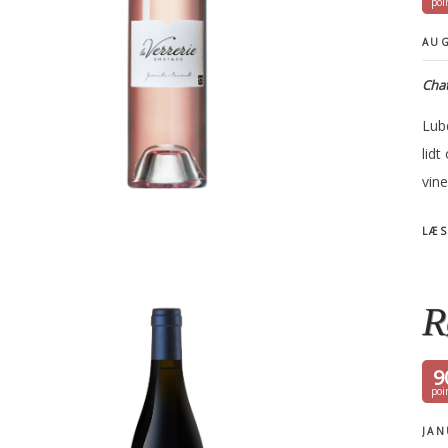
AUG
Chat
Lub
lid
vin
LÆS
R
9
JAN