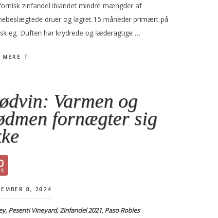
ifornisk zinfandel iblandet mindre mængder af
nebeslægtede druer og lagret 15 måneder primært på
nsk eg. Duften har krydrede og læderagtige …
 MERE
ødvin: Varmen og
ødmen fornægter sig
kke
0
EMBER 8, 2024
ey, Pesenti Vineyard, Zinfandel 2021, Paso Robles