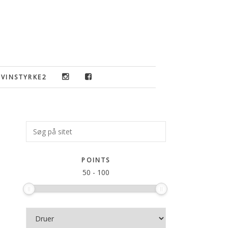
VINSTYRKE2
Primær
Søg
på
Sidebar
sitet
POINTS
50
-
100