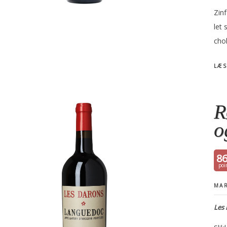
Zin
let 
cho
LÆS
R
o
8
MAR
Les 