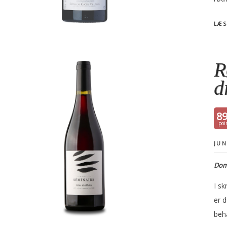
LÆS
R
d
8
JUN
Dom
I sk
er d
beha