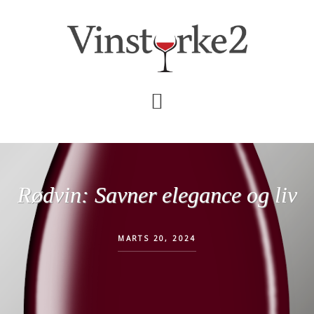
Skip
Gå
til
direkte
indhold
til
primær
sidebar
Rødvin: Savner elegance og liv
MARTS 20, 2024