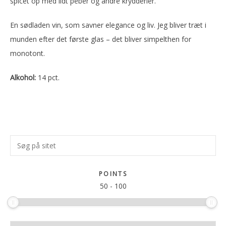
spicet op med lidt peber og andre krydderier.
En sødladen vin, som savner elegance og liv. Jeg bliver træt i
munden efter det første glas – det bliver simpelthen for
monotont.
Alkohol:
14 pct.
Primær
Søg
Sidebar
på
sitet
POINTS
50
-
100