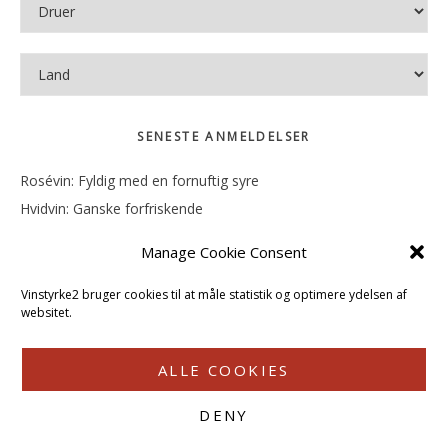
SENESTE ANMELDELSER
Rosévin: Fyldig med en fornuftig syre
Hvidvin: Ganske forfriskende
Rosévin: Mineralsk og frugtig
Manage Cookie Consent
Hvidvin: Smørfedme og tropisk sødme
Rosévin: Blød, rund og sødladen
Vinstyrke2 bruger cookies til at måle statistik og optimere ydelsen af
websitet.
ALLE COOKIES
DENY
COPYRIGHT © 2026 · VINSTYRKE2