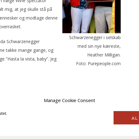
m ifølge Wine Spectator
lt mig, at jeg skulle stå på
 mennesker og modtage denne
 overrasket.
Schwarzenegger i selskab
, da Schwarzenegger
med sin nye kæreste,
erne takke mange gange, og
Heather Milligan.
ge ”Hasta la vista, baby”. Jeg
Foto: Purepeople.com
Manage Cookie Consent
itet.
AL
COPYRIGHT © 2026 · VINSTYRKE2