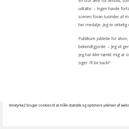
En stor ære for Arnold, so
udtalte: – Ingen havde forta
scenen foran tusinder af
her medalje. Jeg er virkelig
Publikum jublede for alvor
bekendtgjorde: – Jeg vil g
jeg har ikke tænkt mig at si
siger: I’ll be back!”
Vinstyrke2 bruger cookies til at måle statistik og optimere ydelsen af webs