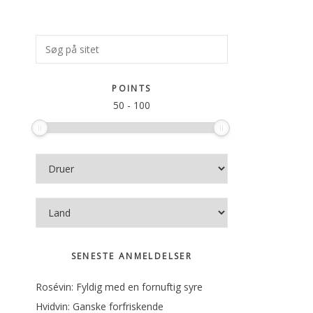
Primær
Søg
på
Sidebar
sitet
POINTS
50
-
100
SENESTE ANMELDELSER
Rosévin: Fyldig med en fornuftig syre
Hvidvin: Ganske forfriskende