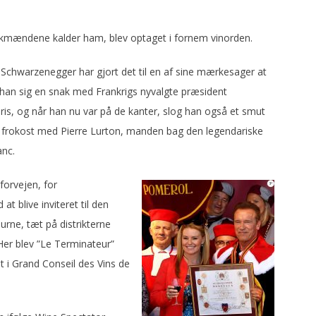
kmændene kalder ham, blev optaget i fornem vinorden.
Schwarzenegger har gjort det til en af sine mærkesager at
 han sig en snak med Frankrigs nyvalgte præsident
s, og når han nu var på de kanter, slog han også et smut
e frokost med Pierre Lurton, manden bag den legendariske
anc.
forvejen, for
 blive inviteret til den
ourne, tæt på distrikterne
Her blev ”Le Terminateur”
 i Grand Conseil des Vins de