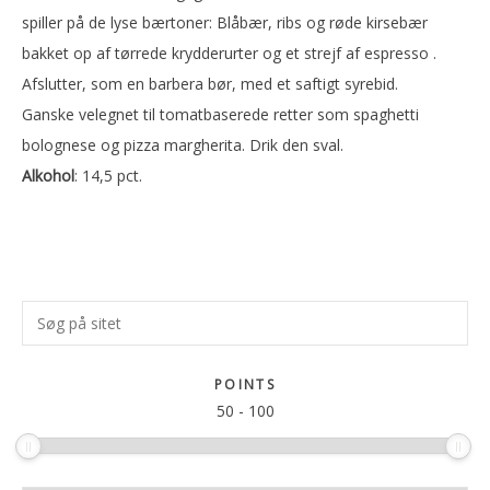
spiller på de lyse bærtoner: Blåbær, ribs og røde kirsebær
bakket op af tørrede krydderurter og et strejf af espresso .
Afslutter, som en barbera bør, med et saftigt syrebid.
Ganske velegnet til tomatbaserede retter som spaghetti
bolognese og pizza margherita. Drik den sval.
Alkohol
: 14,5 pct.
Primær
Søg
Sidebar
på
sitet
POINTS
50
-
100