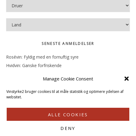
SENESTE ANMELDELSER
Rosévin: Fyldig med en fornuftig syre
Hvidvin: Ganske forfriskende
Rosévin: Mineralsk og frugtig
Manage Cookie Consent
Hvidvin: Smørfedme og tropisk sødme
Rosévin: Blød, rund og sødladen
Vinstyrke2 bruger cookies til at måle statistik og optimere ydelsen af
websitet.
ALLE COOKIES
DENY
COPYRIGHT © 2026 · VINSTYRKE2