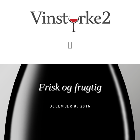
Skip
Gå
til
direkte
indhold
til
primær
sidebar
Frisk og frugtig
DECEMBER 8, 2016