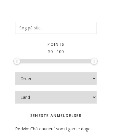
Primær
Søg
på
Sidebar
sitet
POINTS
50
-
100
SENESTE ANMELDELSER
Rødvin: Châteauneuf som i gamle dage