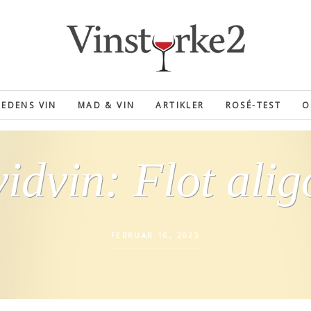
EDENS VIN
MAD & VIN
ARTIKLER
ROSÉ-TEST
O
idvin: Flot alig
FEBRUAR 16, 2025