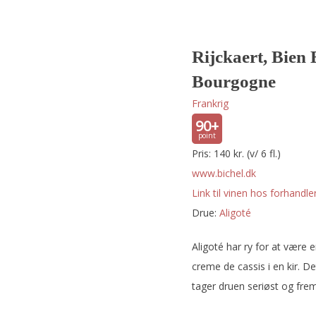
Rijckaert, Bien 
Bourgogne
Frankrig
90+
Pris: 140 kr. (v/ 6 fl.)
www.bichel.dk
Link til vinen hos forhandler
Drue:
aligoté
Aligoté har ry for at være e
creme de cassis i en kir. D
tager druen seriøst og freme