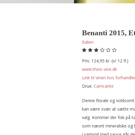
Benanti 2015, E
Italien
Pris: 124,95 kr. (v/ 12 fl.)
www.theis-vine.dk
Link til vinen hos forhandler
Drue:
carricante
Denne florale og voldsomt 
kan være svær at sætte ma
valg. Kommer der fisk på t
som nævnt mineralske og le
i samspil med sauce går det