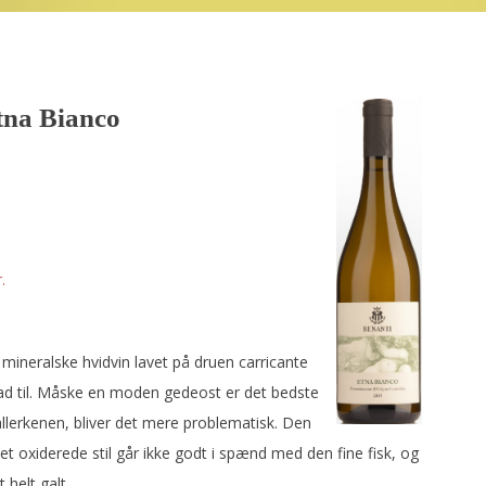
tna Bianco
.
mineralske hvidvin lavet på druen carricante
d til. Måske en moden gedeost er det bedste
allerkenen, bliver det mere problematisk. Den
t oxiderede stil går ikke godt i spænd med den fine fisk, og
 helt galt.