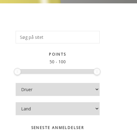
Primær
Søg
på
Sidebar
sitet
POINTS
50
-
100
SENESTE ANMELDELSER