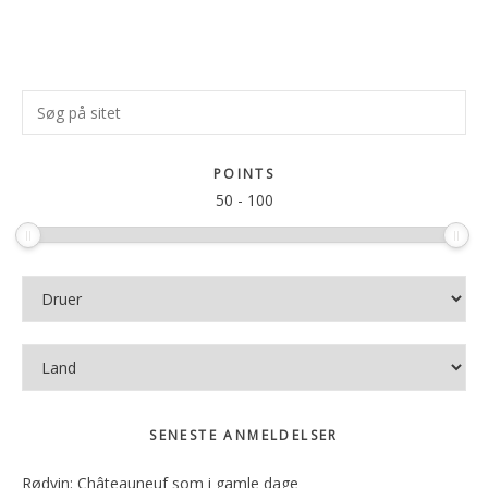
Primær
Søg
Sidebar
på
sitet
POINTS
50
-
100
SENESTE ANMELDELSER
Rødvin: Châteauneuf som i gamle dage