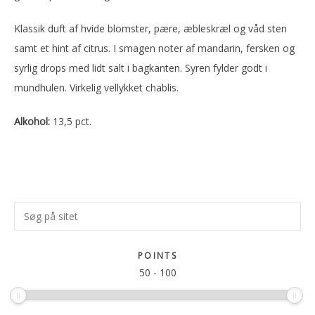
Klassik duft af hvide blomster, pære, æbleskræl og våd sten
samt et hint af citrus. I smagen noter af mandarin, fersken og
syrlig drops med lidt salt i bagkanten. Syren fylder godt i
mundhulen. Virkelig vellykket chablis.
Alkohol:
13,5 pct.
Primær
Søg
Sidebar
på
sitet
POINTS
50
-
100