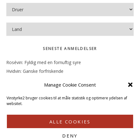
SENESTE ANMELDELSER
Rosévin: Fyldig med en fornuftig syre
Hvidvin: Ganske forfriskende
Rosévin: Mineralsk og frugtig
Manage Cookie Consent
Hvidvin: Smørfedme og tropisk sødme
Rosévin: Blød, rund og sødladen
Vinstyrke2 bruger cookies til at måle statistik og optimere ydelsen af
websitet.
ALLE COOKIES
DENY
COPYRIGHT © 2026 · VINSTYRKE2