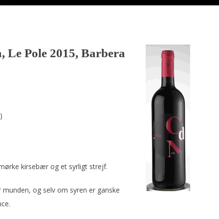
a, Le Pole 2015, Barbera
)
rke kirsebær og et syrligt strejf.
er munden, og selv om syren er ganske
nce.