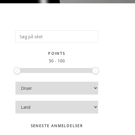
Primær
Søg
på
Sidebar
sitet
POINTS
50
-
100
SENESTE ANMELDELSER