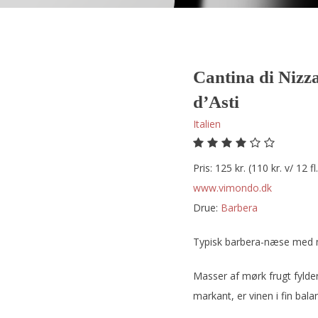
Cantina di Nizz
d’Asti
Italien
Pris: 125 kr. (110 kr. v/ 12 fl.
www.vimondo.dk
Drue:
barbera
Typisk barbera-næse med mø
Masser af mørk frugt fyld
markant, er vinen i fin bala