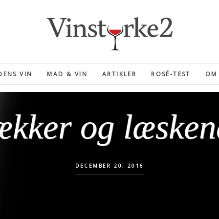
ENS VIN
MAD & VIN
ARTIKLER
ROSÉ-TEST
OM 
ækker og læsken
DECEMBER 20, 2016