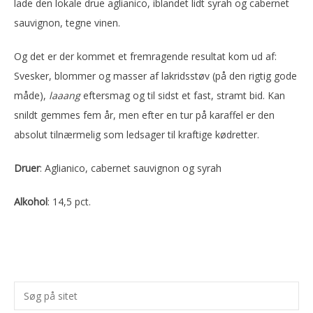
lade den lokale drue aglianico, iblandet lidt syrah og cabernet
sauvignon, tegne vinen.
Og det er der kommet et fremragende resultat kom ud af:
Svesker, blommer og masser af lakridsstøv (på den rigtig gode
måde),
laaang
eftersmag og til sidst et fast, stramt bid. Kan
snildt gemmes fem år, men efter en tur på karaffel er den
absolut tilnærmelig som ledsager til kraftige kødretter.
Druer
: Aglianico, cabernet sauvignon og syrah
Alkohol
: 14,5 pct.
Primær
Søg
Sidebar
på