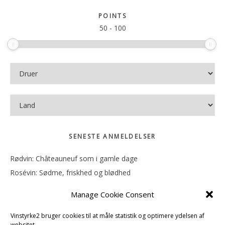
sitet
POINTS
50
-
100
SENESTE ANMELDELSER
Rødvin: Châteauneuf som i gamle dage
Rosévin: Sødme, friskhed og blødhed
Rødvin: Ren og rank
Manage Cookie Consent
Rosévin: Forfriskende bagatel
Rosévin: Sødmen hænger i munden
Vinstyrke2 bruger cookies til at måle statistik og optimere ydelsen af
websitet.