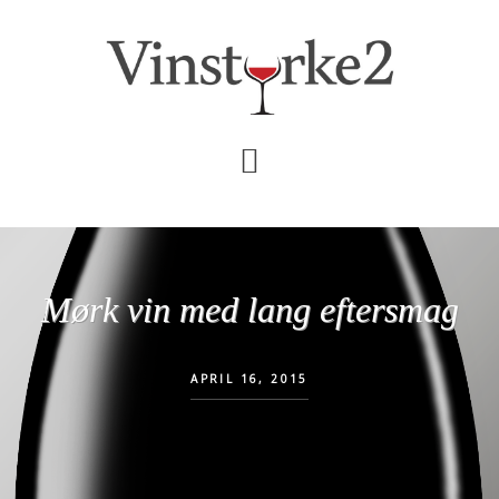
Skip
Gå
til
direkte
indhold
til
primær
sidebar
Mørk vin med lang eftersmag
APRIL 16, 2015