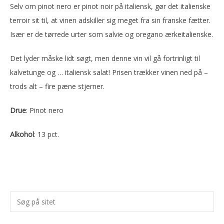
Selv om pinot nero er pinot noir på italiensk, gør det italienske
terroir sit til, at vinen adskiller sig meget fra sin franske fætter.
Især er de tørrede urter som salvie og oregano ærkeitalienske.
Det lyder måske lidt søgt, men denne vin vil gå fortrinligt til
kalvetunge og … italiensk salat! Prisen trækker vinen ned på –
trods alt – fire pæne stjerner.
Drue
: Pinot nero
Alkohol
: 13 pct.
Primær
Søg
Sidebar
på