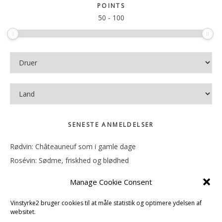
sitet
POINTS
50
-
100
SENESTE ANMELDELSER
Rødvin: Châteauneuf som i gamle dage
Rosévin: Sødme, friskhed og blødhed
Rødvin: Ren og rank
Manage Cookie Consent
Rosévin: Forfriskende bagatel
Rosévin: Sødmen hænger i munden
Vinstyrke2 bruger cookies til at måle statistik og optimere ydelsen af
websitet.