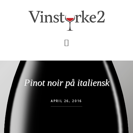
Skip
Gå
til
direkte
indhold
til
primær
sidebar
Pinot noir på italiensk
APRIL 26, 2016