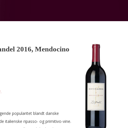
andel 2016, Mendocino
.
igende popularitet blandt danske
e italienske ripasso- og primitivo-vine.