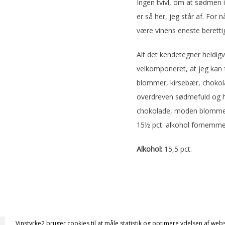
Ingen tvivl, om at sødmen i
er så her, jeg står af. For
være vinens eneste berettig
Alt det kendetegner heldigv
velkomponeret, at jeg kan f
blommer, kirsebær, chokola
overdreven sødmefuld og har
chokolade, moden blommefru
15½ pct. alkohol fornemmes 
Alkohol:
15,5 pct.
Vinstyrke2 bruger cookies til at måle statistik og optimere ydelsen af webs