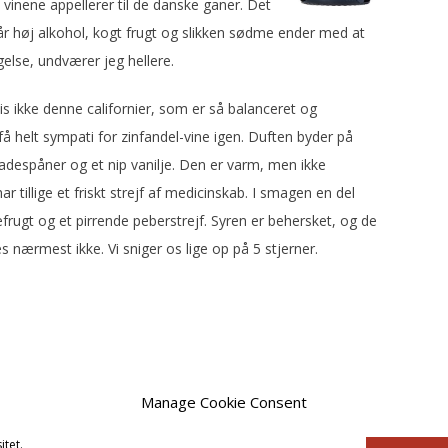
 vinene appellerer til de danske ganer. Det
 når høj alkohol, kogt frugt og slikken sødme ender med at
else, undværer jeg hellere.
is ikke denne californier, som er så balanceret og
å helt sympati for zinfandel-vine igen. Duften byder på
despåner og et nip vanilje. Den er varm, men ikke
 tillige et friskt strejf af medicinskab. I smagen en del
gt og et pirrende peberstrejf. Syren er behersket, og de
nærmest ikke. Vi sniger os lige op på 5 stjerner.
Manage Cookie Consent
itet.