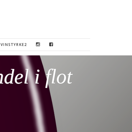
VINSTYRKE2
el i flot