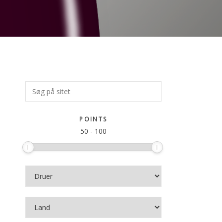
Primær
Søg
på
Sidebar
sitet
POINTS
50
-
100