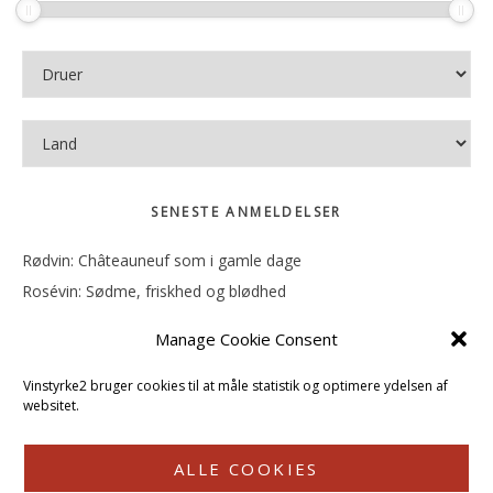
SENESTE ANMELDELSER
Rødvin: Châteauneuf som i gamle dage
Rosévin: Sødme, friskhed og blødhed
Rødvin: Ren og rank
Manage Cookie Consent
Rosévin: Forfriskende bagatel
Rosévin: Sødmen hænger i munden
Vinstyrke2 bruger cookies til at måle statistik og optimere ydelsen af
websitet.
ALLE COOKIES