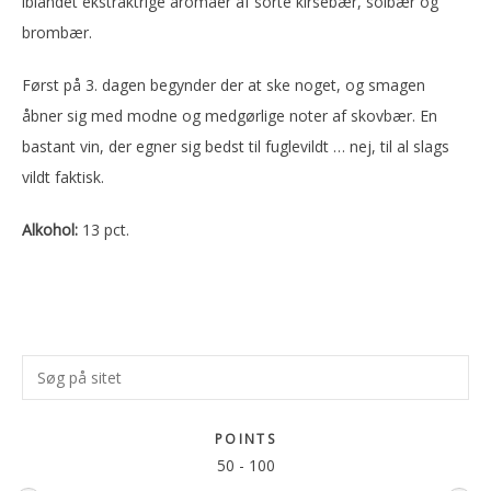
iblandet ekstraktrige aromaer af sorte kirsebær, solbær og
brombær.
Først på 3. dagen begynder der at ske noget, og smagen
åbner sig med modne og medgørlige noter af skovbær. En
bastant vin, der egner sig bedst til fuglevildt … nej, til al slags
vildt faktisk.
Alkohol:
13 pct.
Primær
Søg
Sidebar
på
sitet
POINTS
50
-
100