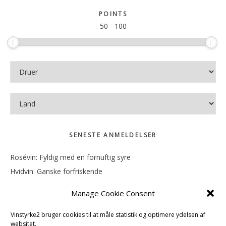
sitet
POINTS
50
-
100
SENESTE ANMELDELSER
Rosévin: Fyldig med en fornuftig syre
Hvidvin: Ganske forfriskende
Rosévin: Mineralsk og frugtig
Manage Cookie Consent
Hvidvin: Smørfedme og tropisk sødme
Rosévin: Blød, rund og sødladen
Vinstyrke2 bruger cookies til at måle statistik og optimere ydelsen af
websitet.