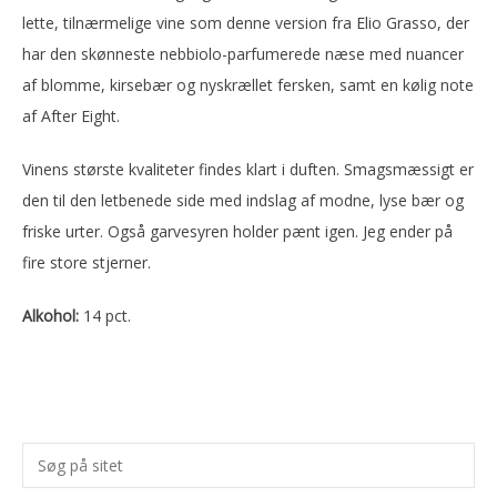
lette, tilnærmelige vine som denne version fra Elio Grasso, der
har den skønneste nebbiolo-parfumerede næse med nuancer
af blomme, kirsebær og nyskrællet fersken, samt en kølig note
af After Eight.
Vinens største kvaliteter findes klart i duften. Smagsmæssigt er
den til den letbenede side med indslag af modne, lyse bær og
friske urter. Også garvesyren holder pænt igen. Jeg ender på
fire store stjerner.
Alkohol:
14 pct.
Primær
Søg
Sidebar
på