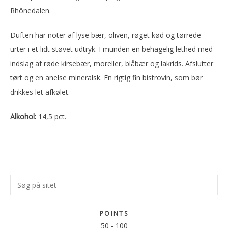
Rhônedalen.
Duften har noter af lyse bær, oliven, røget kød og tørrede
urter i et lidt støvet udtryk. I munden en behagelig lethed med
indslag af røde kirsebær, moreller, blåbær og lakrids. Afslutter
tørt og en anelse mineralsk. En rigtig fin bistrovin, som bør
drikkes let afkølet.
Alkohol:
14,5 pct.
Primær
Søg
Sidebar
på
sitet
POINTS
50
-
100