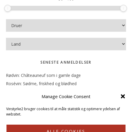
SENESTE ANMELDELSER
Rødvin: Châteauneuf som i gamle dage
Rosévin: Sødme, friskhed og blødhed
Rødvin: Ren og rank
Manage Cookie Consent
Rosévin: Forfriskende bagatel
Rosévin: Sødmen hænger i munden
Vinstyrke2 bruger cookies til at måle statistik og optimere ydelsen af
websitet.
ALLE COOKIES