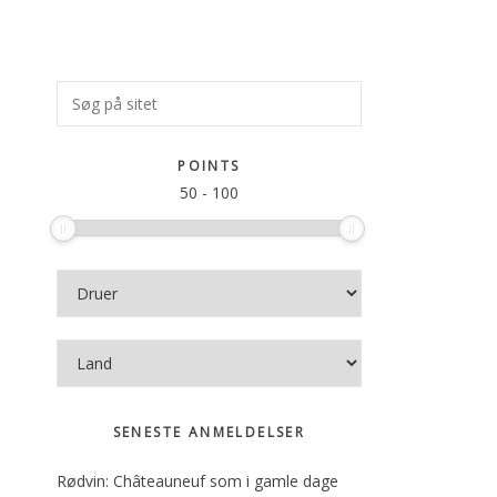
Primær
Søg
på
Sidebar
sitet
POINTS
50
-
100
SENESTE ANMELDELSER
Rødvin: Châteauneuf som i gamle dage