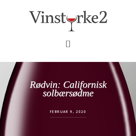
Skip
Gå
til
direkte
indhold
til
primær
sidebar
Rødvin: Californisk
solbærsødme
FEBRUAR 9, 2020