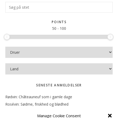
Primær
Søg
Sidebar
på
sitet
POINTS
50
-
100
SENESTE ANMELDELSER
Rødvin: Châteauneuf som i gamle dage
Rosévin: Sødme, friskhed og blødhed
Rødvin: Ren og rank
Manage Cookie Consent