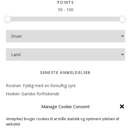
sitet
POINTS
50
-
100
SENESTE ANMELDELSER
Rosévin: Fyldig med en fornuftig syre
Hvidvin: Ganske forfriskende
Rosévin: Mineralsk og frugtig
Manage Cookie Consent
Hvidvin: Smørfedme og tropisk sødme
Rosévin: Blød, rund og sødladen
Vinstyrke2 bruger cookies til at måle statistik og optimere ydelsen af
websitet.