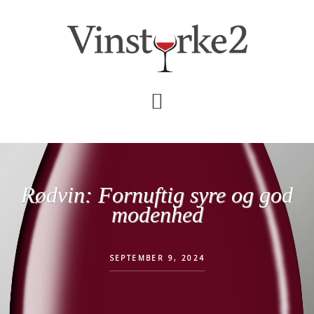
Skip
Gå
til
direkte
indhold
til
primær
sidebar
Rødvin: Fornuftig syre og god
modenhed
SEPTEMBER 9, 2024