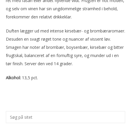
ret med fasan eller andet flyvende vildt. Frugten er flot moden,
og selv om vinen har sin ungdommelige stramhed i behold,
forekommer den relativt drikkeklar.
Duften lægger ud med intense kirsebær- og brombæraromaer.
Desuden en svagt røget tone og nuancer af vissent løv.
Smagen har noter af brombær, boysenbær, kirsebær og bitter
frugtskal, balanceret af en fornuftig syre, og munder ud i en
tør finish. Server den ved 14 grader.
Alkohol:
13,5 pct.
Primær
Søg
Sidebar
på