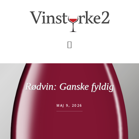
Skip
Gå
til
direkte
indhold
til
primær
sidebar
Rødvin: Ganske fyldig
MAJ 9, 2026