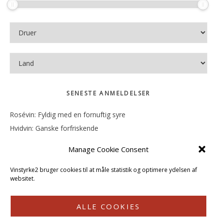
SENESTE ANMELDELSER
Rosévin: Fyldig med en fornuftig syre
Hvidvin: Ganske forfriskende
Rosévin: Mineralsk og frugtig
Manage Cookie Consent
Hvidvin: Smørfedme og tropisk sødme
Rosévin: Blød, rund og sødladen
Vinstyrke2 bruger cookies til at måle statistik og optimere ydelsen af
websitet.
ALLE COOKIES