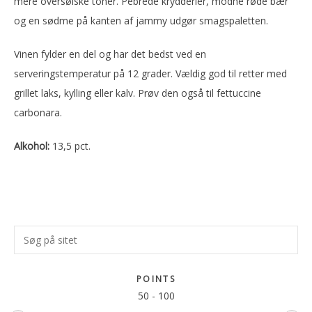
mere oversøiske toner. Pebrede krydderier, modne røde bær
og en sødme på kanten af jammy udgør smagspaletten.
Vinen fylder en del og har det bedst ved en
serveringstemperatur på 12 grader. Vældig god til retter med
grillet laks, kylling eller kalv. Prøv den også til fettuccine
carbonara.
Alkohol:
13,5 pct.
Primær
Søg
Sidebar
på
sitet
POINTS
50
-
100