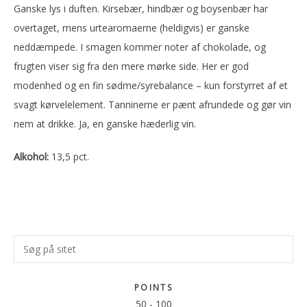
Ganske lys i duften. Kirsebær, hindbær og boysenbær har
overtaget, mens urtearomaerne (heldigvis) er ganske
neddæmpede. I smagen kommer noter af chokolade, og
frugten viser sig fra den mere mørke side. Her er god
modenhed og en fin sødme/syrebalance – kun forstyrret af et
svagt kørvelelement. Tanninerne er pænt afrundede og gør vin
nem at drikke. Ja, en ganske hæderlig vin.
Alkohol:
13,5 pct.
Primær
Søg
Sidebar
på
sitet
POINTS
50
-
100