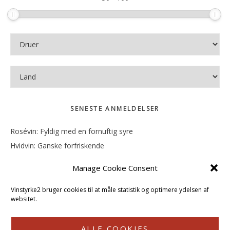
SENESTE ANMELDELSER
Rosévin: Fyldig med en fornuftig syre
Hvidvin: Ganske forfriskende
Rosévin: Mineralsk og frugtig
Manage Cookie Consent
Hvidvin: Smørfedme og tropisk sødme
Rosévin: Blød, rund og sødladen
Vinstyrke2 bruger cookies til at måle statistik og optimere ydelsen af
websitet.
ALLE COOKIES