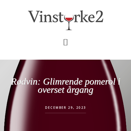
Skip
Gå
til
direkte
indhold
til
primær
sidebar
Rødvin: Glimrende pomerol i
overset årgang
DECEMBER 29, 2023