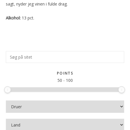
sagt, nyder jeg vinen i fulde drag.
Alkohol:
13 pct.
Primær
Søg
Sidebar
på
sitet
POINTS
50
-
100