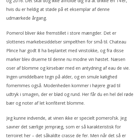
og 2016. Det skal dog ikke afholde dig fra at drikke en 14’er,
hvis du er heldig at støde på et eksemplar af denne
udmærkede årgang.
Pomerol bliver ikke fremstillet i store mængder. Det er
slottenes markebesiddelser simpelthen for små til. Chateau
Plince har godt 8 ha beplantet med vinstokke, og fra disse
marker blev druerne til denne nu modne vin høstet. Næsen
oser af blomme og kirsebær med en antydning af eau de vie.
Ingen umiddelbare tegn på alder, og en smule kølighed
fornemmes også. Modenheden kommer i højere grad til
udtryk i smagen, der er blød og rund. Her får du en hel del røde
bær og noter af let konfiteret blomme.
Jeg kunne indvende, at vinen ikke er specielt pomerol’sk. Jeg
savner det særlige jernpræg, som er så karakteristisk for
terroiret her – det såkaldte crasse de fer. Men når det så er