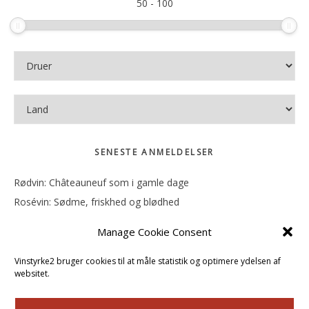
50
-
100
SENESTE ANMELDELSER
Rødvin: Châteauneuf som i gamle dage
Rosévin: Sødme, friskhed og blødhed
Rødvin: Ren og rank
Manage Cookie Consent
Rosévin: Forfriskende bagatel
Rosévin: Sødmen hænger i munden
Vinstyrke2 bruger cookies til at måle statistik og optimere ydelsen af
websitet.