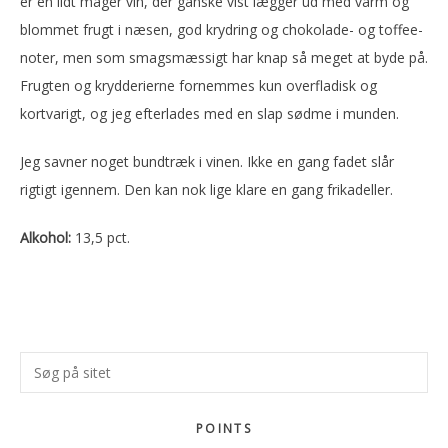
er en lidt mager vin, der ganske vist lægger ud med varm og
blommet frugt i næsen, god krydring og chokolade- og toffee-
noter, men som smagsmæssigt har knap så meget at byde på.
Frugten og krydderierne fornemmes kun overfladisk og
kortvarigt, og jeg efterlades med en slap sødme i munden.
Jeg savner noget bundtræk i vinen. Ikke en gang fadet slår
rigtigt igennem. Den kan nok lige klare en gang frikadeller.
Alkohol:
13,5 pct.
Primær
Søg
Sidebar
på
sitet
POINTS