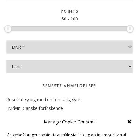
Sidebar
på
sitet
POINTS
50
-
100
SENESTE ANMELDELSER
Rosévin: Fyldig med en fornuftig syre
Hvidvin: Ganske forfriskende
Rosévin: Mineralsk og frugtig
Manage Cookie Consent
Hvidvin: Smørfedme og tropisk sødme
Rosévin: Blød, rund og sødladen
Vinstyrke2 bruger cookies til at måle statistik og optimere ydelsen af