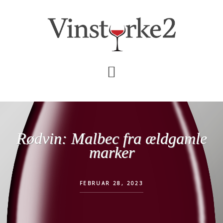
Skip
Gå
til
direkte
indhold
til
primær
sidebar
Rødvin: Malbec fra ældgamle
marker
FEBRUAR 28, 2023