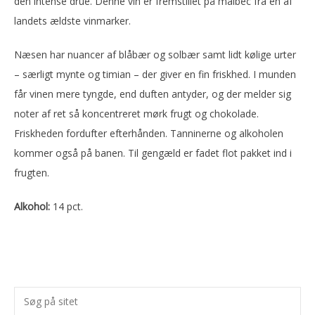
den intense drue. Denne vin er fremstillet på malbec fra en af
landets ældste vinmarker.
Næsen har nuancer af blåbær og solbær samt lidt kølige urter
– særligt mynte og timian – der giver en fin friskhed. I munden
får vinen mere tyngde, end duften antyder, og der melder sig
noter af ret så koncentreret mørk frugt og chokolade.
Friskheden fordufter efterhånden. Tanninerne og alkoholen
kommer også på banen. Til gengæld er fadet flot pakket ind i
frugten.
Alkohol:
14 pct.
Primær
Søg