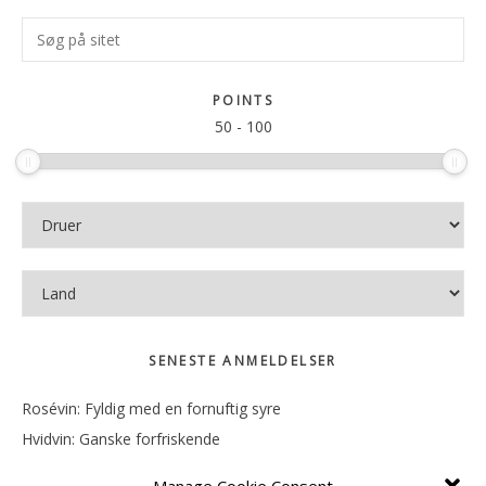
Primær
Søg
Sidebar
på
sitet
POINTS
50
-
100
SENESTE ANMELDELSER
Rosévin: Fyldig med en fornuftig syre
Hvidvin: Ganske forfriskende
Rosévin: Mineralsk og frugtig