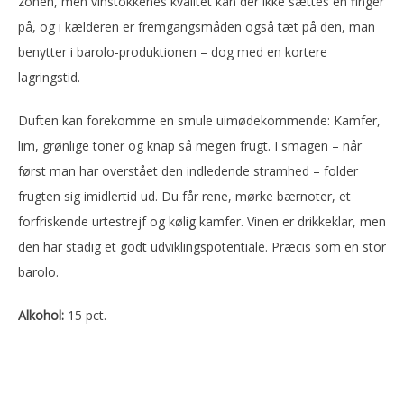
zonen, men vinstokkenes kvalitet kan der ikke sættes en finger
på, og i kælderen er fremgangsmåden også tæt på den, man
benytter i barolo-produktionen – dog med en kortere
lagringstid.
Duften kan forekomme en smule uimødekommende: Kamfer,
lim, grønlige toner og knap så megen frugt. I smagen – når
først man har overstået den indledende stramhed – folder
frugten sig imidlertid ud. Du får rene, mørke bærnoter, et
forfriskende urtestrejf og kølig kamfer. Vinen er drikkeklar, men
den har stadig et godt udviklingspotentiale. Præcis som en stor
barolo.
Alkohol:
15 pct.