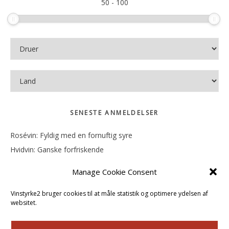
50
-
100
SENESTE ANMELDELSER
Rosévin: Fyldig med en fornuftig syre
Hvidvin: Ganske forfriskende
Rosévin: Mineralsk og frugtig
Manage Cookie Consent
Hvidvin: Smørfedme og tropisk sødme
Rosévin: Blød, rund og sødladen
Vinstyrke2 bruger cookies til at måle statistik og optimere ydelsen af
websitet.