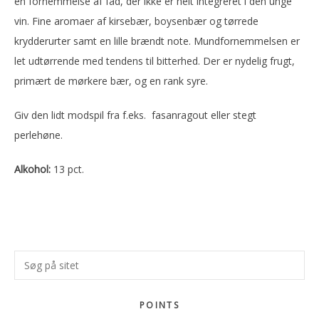
en fornemmelse af fad, der ikke er helt integreret i den unge
vin. Fine aromaer af kirsebær, boysenbær og tørrede
krydderurter samt en lille brændt note. Mundfornemmelsen er
let udtørrende med tendens til bitterhed. Der er nydelig frugt,
primært de mørkere bær, og en rank syre.
Giv den lidt modspil fra f.eks. fasanragout eller stegt
perlehøne.
Alkohol:
13 pct.
Primær
Søg
Sidebar
på
sitet
POINTS