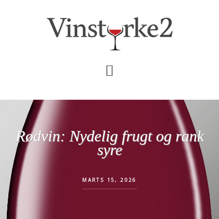
Skip
Gå
til
direkte
indhold
til
primær
sidebar
Rødvin: Nydelig frugt og rank
syre
MARTS 15, 2026