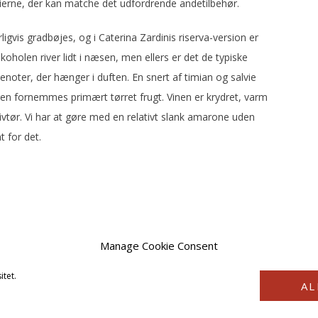
erne, der kan matche det udfordrende andetilbehør.
vis gradbøjes, og i Caterina Zardinis riserva-version er
koholen river lidt i næsen, men ellers er det de typiske
jenoter, der hænger i duften. En snert af timian og salvie
gen fornemmes primært tørret frugt. Vinen er krydret, varm
tør. Vi har at gøre med en relativt slank amarone uden
t for det.
Manage Cookie Consent
itet.
AL
COPYRIGHT © 2026 · VINSTYRKE2