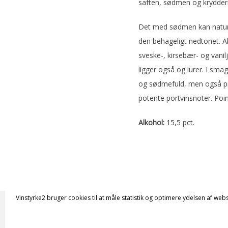
saften, sødmen og krydderi
Det med sødmen kan naturlig
den behageligt nedtonet. Al
sveske-, kirsebær- og vanil
ligger også og lurer. I sma
og sødmefuld, men også piv
potente portvinsnoter. Poin
Alkohol:
15,5 pct.
Vinstyrke2 bruger cookies til at måle statistik og optimere ydelsen af webs