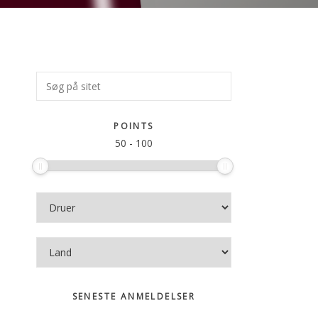
Primær
Søg
på
Sidebar
sitet
POINTS
50
-
100
SENESTE ANMELDELSER