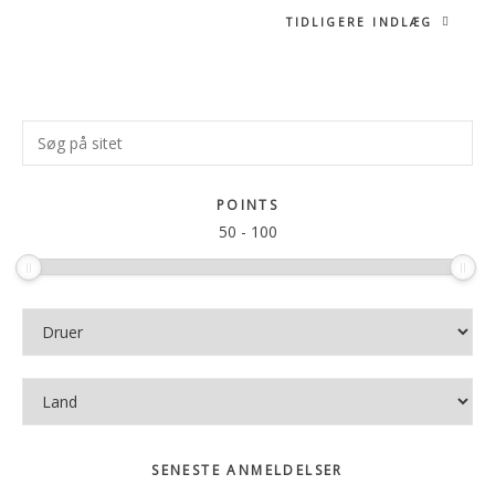
TIDLIGERE INDLÆG
Primær
Søg
Sidebar
på
sitet
POINTS
50
-
100
SENESTE ANMELDELSER