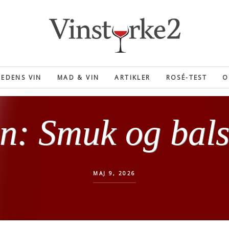
EDENS VIN
MAD & VIN
ARTIKLER
ROSÉ-TEST
O
n: Smuk og bal
MAJ 9, 2026