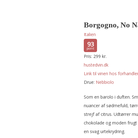
Borgogno, No N
Italien
93
Pris: 299 kr.
hustedvin.dk
Link til vinen hos forhandler
Drue:
nebbiolo
Som en barolo i duften. Sm
nuancer af sødmefuld, tørre
strejf af citrus. Udtørrer 
chokolade og moden frugt 
en svag urtekrydring.