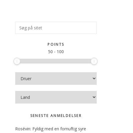
Primær
Søg
på
Sidebar
sitet
POINTS
50
-
100
SENESTE ANMELDELSER
Rosévin: Fyldig med en fornuftig syre