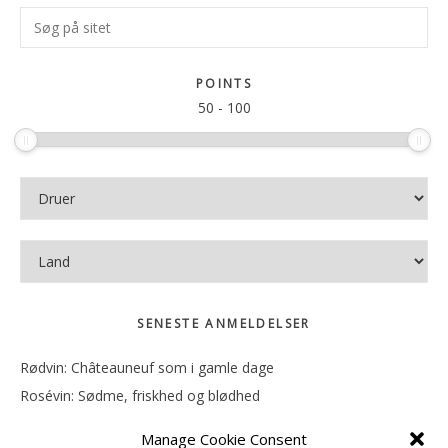
Primær
Søg
Sidebar
på
sitet
POINTS
50
-
100
SENESTE ANMELDELSER
Rødvin: Châteauneuf som i gamle dage
Rosévin: Sødme, friskhed og blødhed
Rødvin: Ren og rank
Manage Cookie Consent