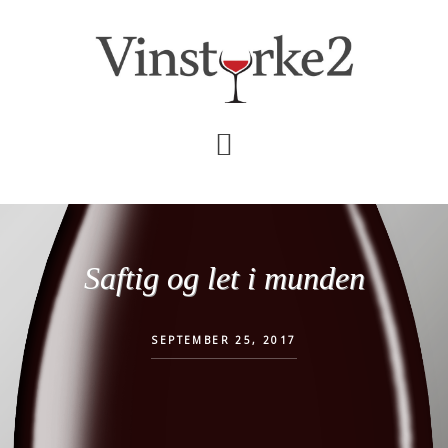
Skip
Gå
til
direkte
indhold
til
primær
sidebar
Saftig og let i munden
SEPTEMBER 25, 2017