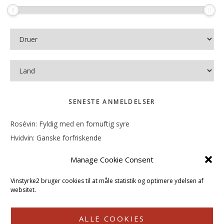
SENESTE ANMELDELSER
Rosévin: Fyldig med en fornuftig syre
Hvidvin: Ganske forfriskende
Rosévin: Mineralsk og frugtig
Manage Cookie Consent
Hvidvin: Smørfedme og tropisk sødme
Rosévin: Blød, rund og sødladen
Vinstyrke2 bruger cookies til at måle statistik og optimere ydelsen af
websitet.
ALLE COOKIES