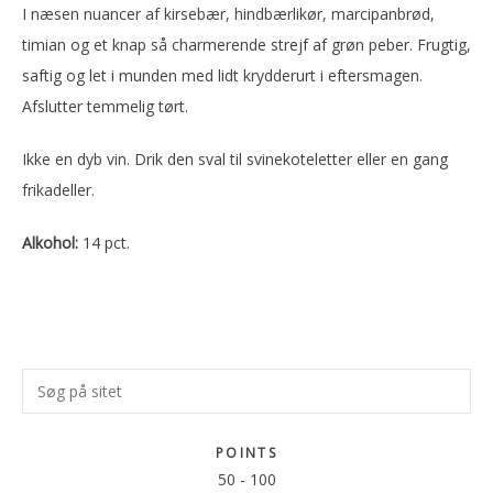
I næsen nuancer af kirsebær, hindbærlikør, marcipanbrød,
timian og et knap så charmerende strejf af grøn peber. Frugtig,
saftig og let i munden med lidt krydderurt i eftersmagen.
Afslutter temmelig tørt.
Ikke en dyb vin. Drik den sval til svinekoteletter eller en gang
frikadeller.
Alkohol:
14 pct.
Primær
Søg
Sidebar
på
sitet
POINTS
50
-
100