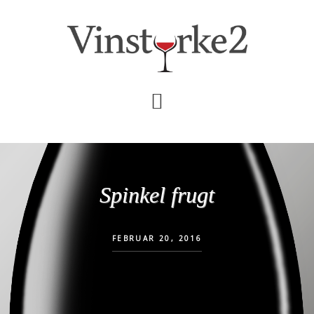
Skip
Gå
til
direkte
indhold
til
primær
sidebar
Spinkel frugt
FEBRUAR 20, 2016