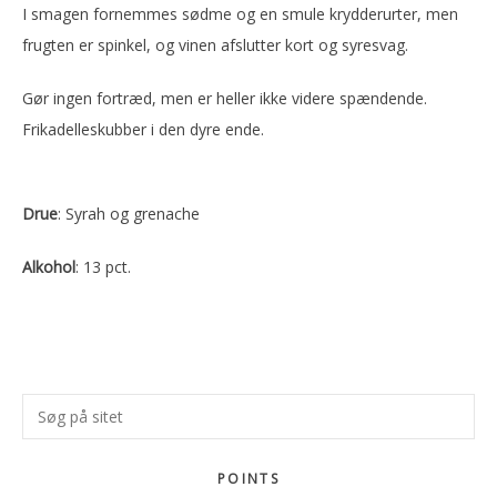
I smagen fornemmes sødme og en smule krydderurter, men
frugten er spinkel, og vinen afslutter kort og syresvag.
Gør ingen fortræd, men er heller ikke videre spændende.
Frikadelleskubber i den dyre ende.
Drue
: Syrah og grenache
Alkohol
: 13 pct.
Primær
Søg
Sidebar
på
sitet
POINTS