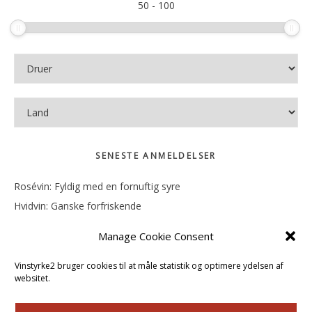
50
-
100
SENESTE ANMELDELSER
Rosévin: Fyldig med en fornuftig syre
Hvidvin: Ganske forfriskende
Rosévin: Mineralsk og frugtig
Manage Cookie Consent
Hvidvin: Smørfedme og tropisk sødme
Rosévin: Blød, rund og sødladen
Vinstyrke2 bruger cookies til at måle statistik og optimere ydelsen af
websitet.