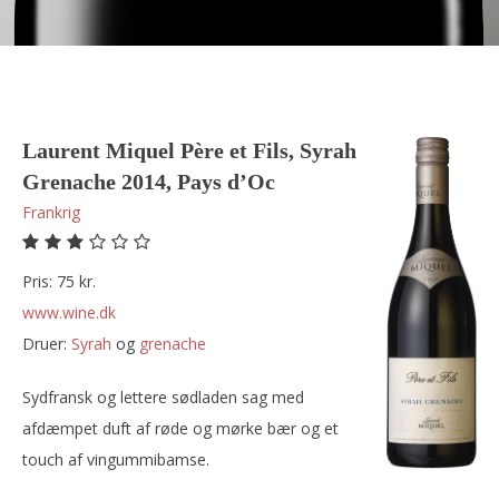
Laurent Miquel Père et Fils, Syrah
Grenache 2014, Pays d’Oc
Frankrig
Pris: 75 kr.
www.wine.dk
Druer:
syrah
og
grenache
Sydfransk og lettere sødladen sag med
afdæmpet duft af røde og mørke bær og et
touch af vingummibamse.