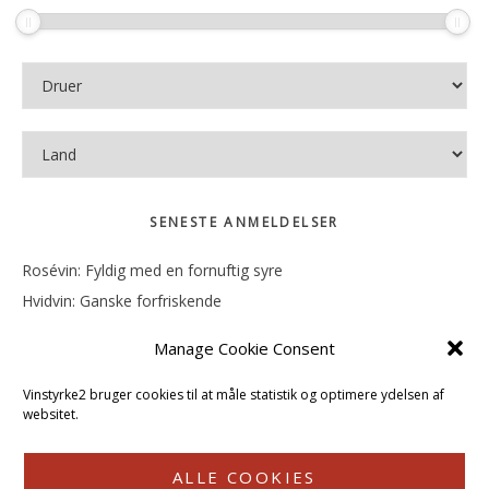
SENESTE ANMELDELSER
Rosévin: Fyldig med en fornuftig syre
Hvidvin: Ganske forfriskende
Rosévin: Mineralsk og frugtig
Manage Cookie Consent
Hvidvin: Smørfedme og tropisk sødme
Rosévin: Blød, rund og sødladen
Vinstyrke2 bruger cookies til at måle statistik og optimere ydelsen af
websitet.
ALLE COOKIES