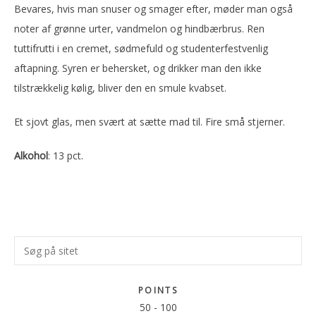
Bevares, hvis man snuser og smager efter, møder man også
noter af grønne urter, vandmelon og hindbærbrus. Ren
tuttifrutti i en cremet, sødmefuld og studenterfestvenlig
aftapning. Syren er behersket, og drikker man den ikke
tilstrækkelig kølig, bliver den en smule kvabset.
Et sjovt glas, men svært at sætte mad til. Fire små stjerner.
Alkohol
: 13 pct.
Primær
Søg
Sidebar
på
sitet
POINTS
50
-
100