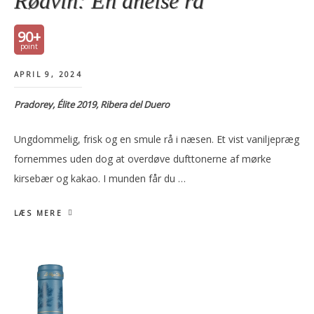
Rødvin: En anelse rå
90+
APRIL 9, 2024
Pradorey, Élite 2019, Ribera del Duero
Ungdommelig, frisk og en smule rå i næsen. Et vist vaniljepræg
fornemmes uden dog at overdøve dufttonerne af mørke
kirsebær og kakao. I munden får du …
LÆS MERE