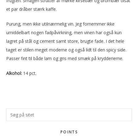
frugten. Smagen strutter af mørke kirsebær og brombær tilsat
et par dråber stærk kaffe.
Purung, men ikke utilnærmelig vin. Jeg fornemmer ikke
umiddelbart nogen fadpåvirkning, men vinen har også kun
lagret på stål og cement samt store, brugte fade. I det hele
taget er stilen meget moderne og også lidt til den spicy side.
Passer fint til både lam og gris med smæk på krydderierne.
Alkohol:
14 pct.
Primær
Søg
Sidebar
på
sitet
POINTS