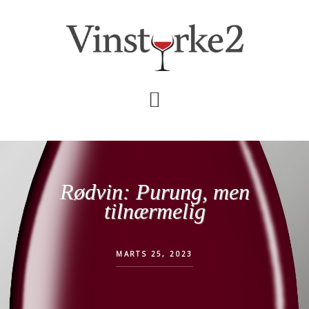
Skip
Gå
til
direkte
indhold
til
primær
sidebar
Rødvin: Purung, men
tilnærmelig
MARTS 25, 2023