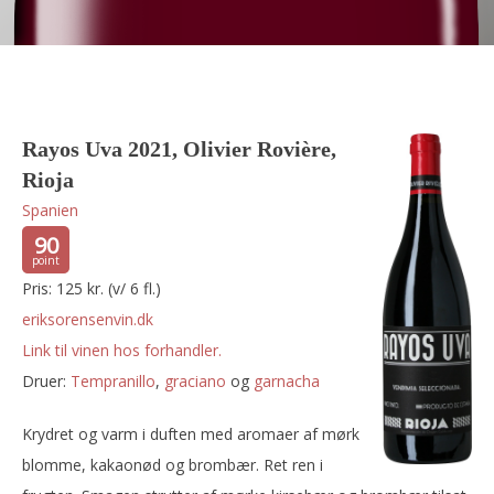
Rayos Uva 2021, Olivier Rovière,
Rioja
Spanien
90
Pris: 125 kr. (v/ 6 fl.)
eriksorensenvin.dk
Link til vinen hos forhandler.
Druer:
tempranillo
,
graciano
og
garnacha
Krydret og varm i duften med aromaer af mørk
blomme, kakaonød og brombær. Ret ren i