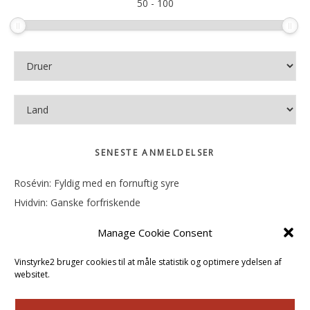
50
-
100
SENESTE ANMELDELSER
Rosévin: Fyldig med en fornuftig syre
Hvidvin: Ganske forfriskende
Rosévin: Mineralsk og frugtig
Manage Cookie Consent
Hvidvin: Smørfedme og tropisk sødme
Rosévin: Blød, rund og sødladen
Vinstyrke2 bruger cookies til at måle statistik og optimere ydelsen af
websitet.