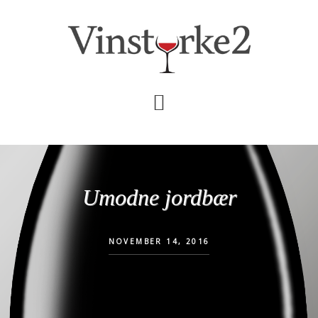
Skip
Gå
til
direkte
indhold
til
primær
sidebar
Umodne jordbær
NOVEMBER 14, 2016