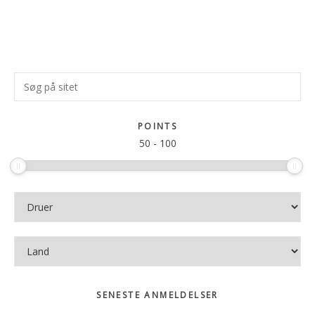
Primær
Søg
Sidebar
på
sitet
POINTS
50
-
100
SENESTE ANMELDELSER