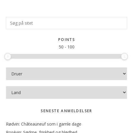
Primær
Søg
Sidebar
på
sitet
POINTS
50
-
100
SENESTE ANMELDELSER
Rødvin: Châteauneuf som i gamle dage
Rosévin: Sødme, friskhed og blødhed