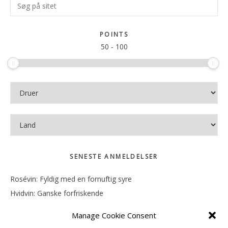
Søg
Sidebar
på
sitet
POINTS
50
-
100
SENESTE ANMELDELSER
Rosévin: Fyldig med en fornuftig syre
Hvidvin: Ganske forfriskende
Rosévin: Mineralsk og frugtig
Manage Cookie Consent
Hvidvin: Smørfedme og tropisk sødme