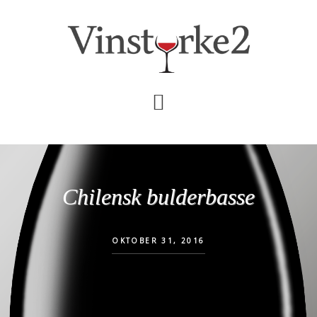
Skip
Gå
til
direkte
indhold
til
primær
sidebar
Chilensk bulderbasse
OKTOBER 31, 2016