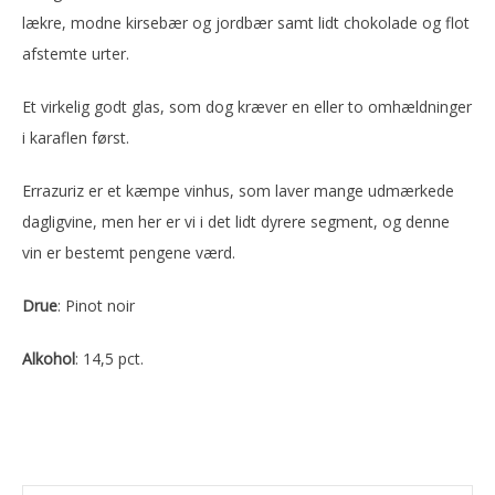
lækre, modne kirsebær og jordbær samt lidt chokolade og flot
afstemte urter.
Et virkelig godt glas, som dog kræver en eller to omhældninger
i karaflen først.
Errazuriz er et kæmpe vinhus, som laver mange udmærkede
dagligvine, men her er vi i det lidt dyrere segment, og denne
vin er bestemt pengene værd.
Drue
: Pinot noir
Alkohol
: 14,5 pct.
Primær