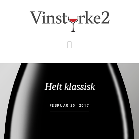
Skip
Gå
til
direkte
indhold
til
primær
sidebar
Helt klassisk
FEBRUAR 20, 2017