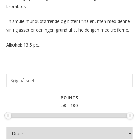
brombær.
En smule mundudtørrende og bitter i finalen, men med denne
vin i glasset er der ingen grund til at holde igen med trøflerne.
Alkohol
: 13,5 pct.
Primær
Søg
Sidebar
på
sitet
POINTS
50
-
100