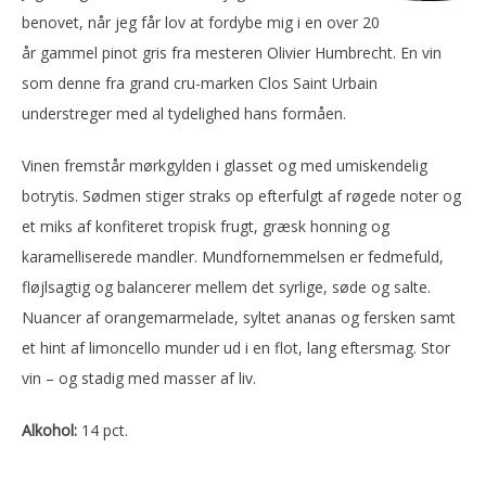
benovet, når jeg får lov at fordybe mig i en over 20
år gammel pinot gris fra mesteren Olivier Humbrecht. En vin
som denne fra grand cru-marken Clos Saint Urbain
understreger med al tydelighed hans formåen.
Vinen fremstår mørkgylden i glasset og med umiskendelig
botrytis. Sødmen stiger straks op efterfulgt af røgede noter og
et miks af konfiteret tropisk frugt, græsk honning og
karamelliserede mandler. Mundfornemmelsen er fedmefuld,
fløjlsagtig og balancerer mellem det syrlige, søde og salte.
Nuancer af orangemarmelade, syltet ananas og fersken samt
et hint af limoncello munder ud i en flot, lang eftersmag. Stor
vin – og stadig med masser af liv.
Alkohol:
14 pct.