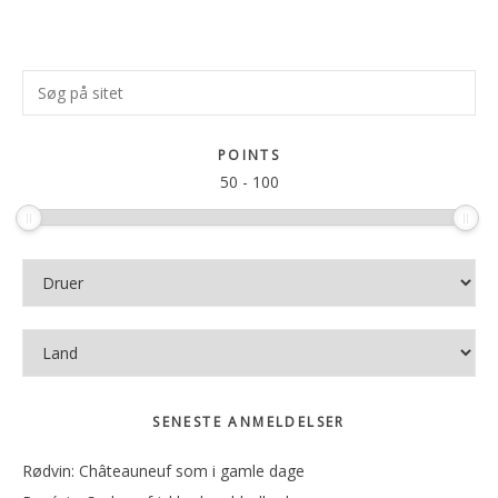
Primær
Søg
Sidebar
på
sitet
POINTS
50
-
100
SENESTE ANMELDELSER
Rødvin: Châteauneuf som i gamle dage