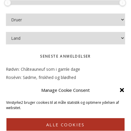
SENESTE ANMELDELSER
Rødvin: Châteauneuf som i gamle dage
Rosévin: Sødme, friskhed og blødhed
Rødvin: Ren og rank
Manage Cookie Consent
Rosévin: Forfriskende bagatel
Rosévin: Sødmen hænger i munden
Vinstyrke2 bruger cookies til at måle statistik og optimere ydelsen af
websitet.
ALLE COOKIES