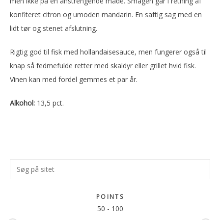
men ikke på en anstrengende måde. Smagen går i retning af
konfiteret citron og umoden mandarin. En saftig sag med en
lidt tør og stenet afslutning.
Rigtig god til fisk med hollandaisesauce, men fungerer også til
knap så fedmefulde retter med skaldyr eller grillet hvid fisk.
Vinen kan med fordel gemmes et par år.
Alkohol:
13,5 pct.
Primær
Søg
Sidebar
på
sitet
POINTS
50
-
100