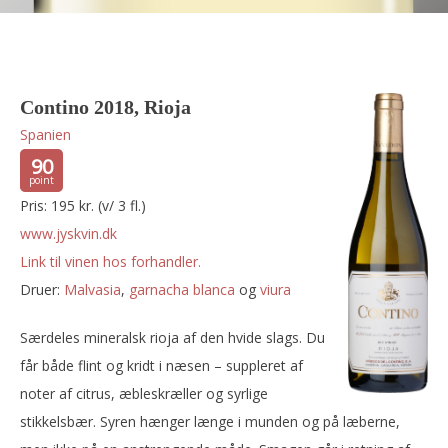
Contino 2018, Rioja
Spanien
90
Pris: 195 kr. (v/ 3 fl.)
www.jyskvin.dk
Link til vinen hos forhandler.
Druer:
malvasia
,
garnacha blanca
og
viura
Særdeles mineralsk rioja af den hvide slags. Du
får både flint og kridt i næsen – suppleret af
noter af citrus, æbleskræller og syrlige
stikkelsbær. Syren hænger længe i munden og på læberne,