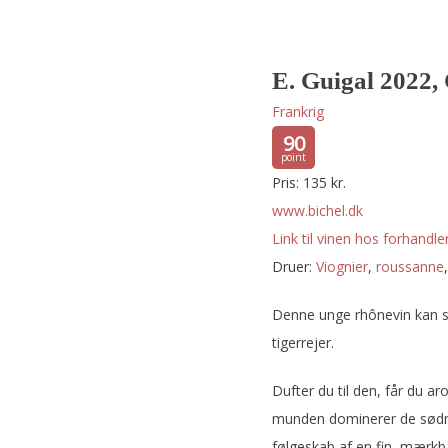
E. Guigal 2022,
Frankrig
90
Pris: 135 kr.
www.bichel.dk
Link til vinen hos forhandler
Druer:
viognier
,
roussanne
Denne unge rhônevin kan sa
tigerrejer.
Dufter du til den, får du a
munden dominerer de sødme
følgeskab af en fin, mærkba