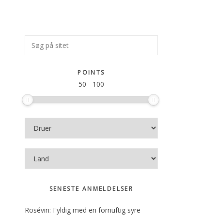
Primær
Søg
på
Sidebar
sitet
POINTS
50
-
100
SENESTE ANMELDELSER
Rosévin: Fyldig med en fornuftig syre