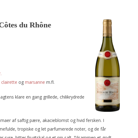
 Côtes du Rhône
.
,
clairette
og
marsanne
m.fl.
gtens klare en gang grillede, chilikrydrede
romaer af saftig pære, akacieblomst og hvid fersken. I
fulde, tropiske og let parfumerede noter, og de får
r syre, bitter frugtskal og et nip salt. Tilsammen et godt