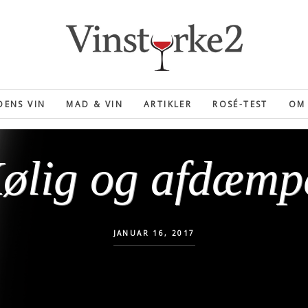
ENS VIN
MAD & VIN
ARTIKLER
ROSÉ-TEST
OM 
ølig og afdæmp
JANUAR 16, 2017