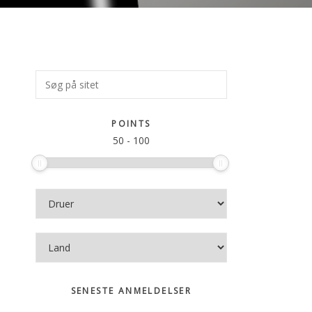
Primær
Søg
på
Sidebar
sitet
POINTS
50
-
100
SENESTE ANMELDELSER