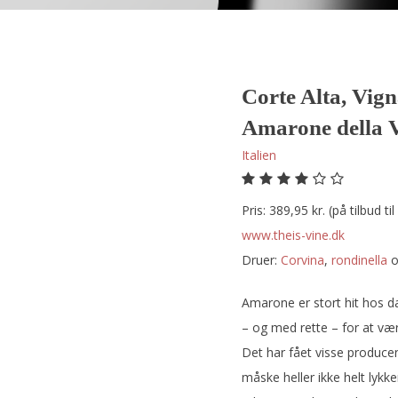
Corte Alta, Vig
Amarone della V
Italien
Pris: 389,95 kr. (på tilbud til
www.theis-vine.dk
Druer:
corvina
,
rondinella
Amarone er stort hit hos d
– og med rette – for at vær
Det har fået visse producen
måske heller ikke helt lykke