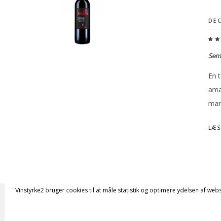
DEC
Semo
En t
ama
man
LÆS
Vinstyrke2 bruger cookies til at måle statistik og optimere ydelsen af webs