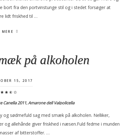
 bort fra den portvinstunge stil og i stedet forsøger at
øre lidt friskhed til …
 MERE
mæk på alkoholen
OBER 15, 2017
e Canella 2011, Amarone dell Valpolicella
cy og sødmefuld sag med smæk på alkoholen. Nelliker,
er og allehånde giver friskhed i næsen.Fuld fedme i munden
asser af bitterstoffer. …