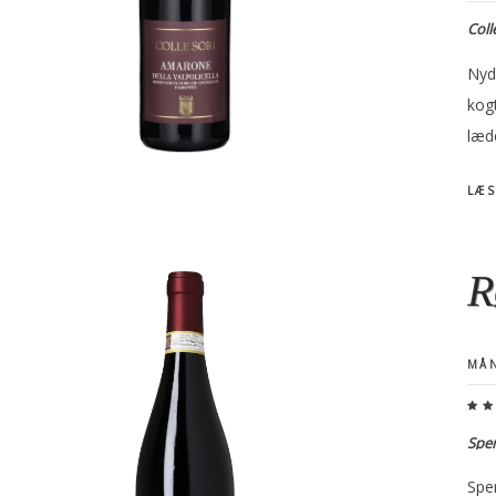
Coll
Nyde
kog
læd
LÆS
R
MÅN
Sper
Sper