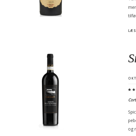
mere
tilf
LÆS
S
OKT
Cort
Spi
peb
og m