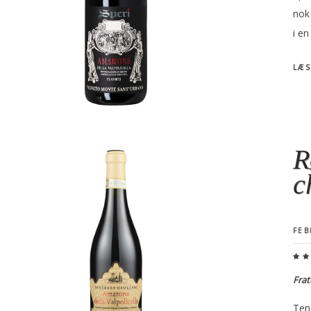
nok
i en
LÆS
R
c
FEB
Frat
Ten