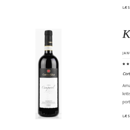
LÆS
K
JAN
Cort
Ama
krit
port
LÆS