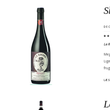
S
DEC
Le R
Meg
Lig
frug
LÆS
L