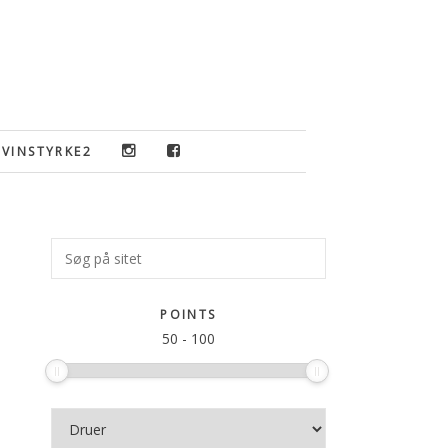
VINSTYRKE2
Primær
Søg
på
Sidebar
sitet
POINTS
50
-
100