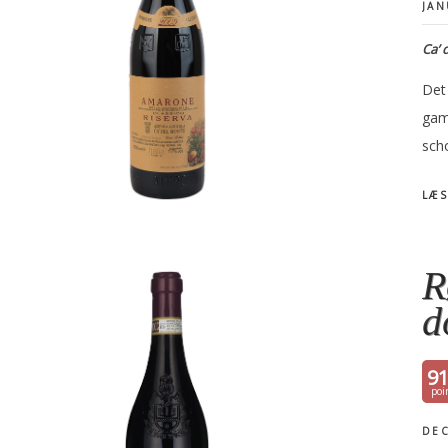
JAN
Ca’ 
Det 
gam
sch
LÆS
R
d
9
DEC