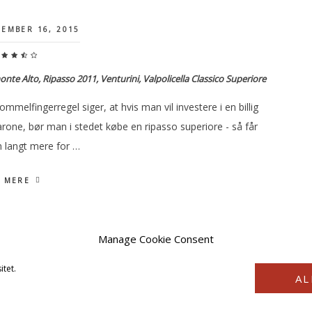
EMBER 16, 2015
nte Alto, Ripasso 2011, Venturini, Valpolicella Classico Superiore
ommelfingerregel siger, at hvis man vil investere i en billig
rone, bør man i stedet købe en ripasso superiore - så får
 langt mere for …
 MERE
Manage Cookie Consent
itet.
AL
COPYRIGHT © 2026 · VINSTYRKE2