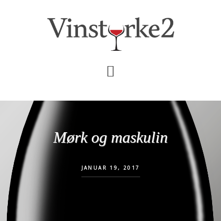
Skip
Gå
til
direkte
indhold
til
primær
sidebar
Mørk og maskulin
JANUAR 19, 2017