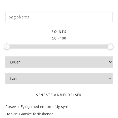
Primær
Søg
Sidebar
på
sitet
POINTS
50
-
100
SENESTE ANMELDELSER
Rosévin: Fyldig med en fornuftig syre
Hvidvin: Ganske forfriskende