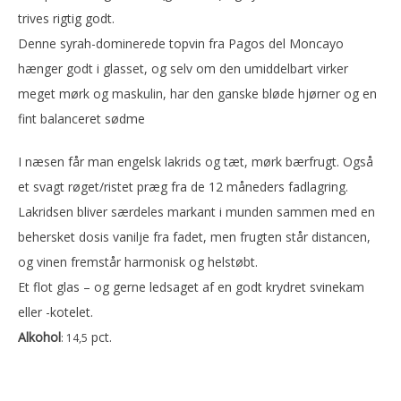
trives rigtig godt.
Denne syrah-dominerede topvin fra Pagos del Moncayo
hænger godt i glasset, og selv om den umiddelbart virker
meget mørk og maskulin, har den ganske bløde hjørner og en
fint balanceret sødme
I næsen får man engelsk lakrids og tæt, mørk bærfrugt. Også
et svagt røget/ristet præg fra de 12 måneders fadlagring.
Lakridsen bliver særdeles markant i munden sammen med en
behersket dosis vanilje fra fadet, men frugten står distancen,
og vinen fremstår harmonisk og helstøbt.
Et flot glas – og gerne ledsaget af en godt krydret svinekam
eller -kotelet.
Alkohol
pct.
: 14,5