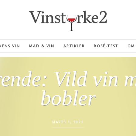
ENS VIN
MAD & VIN
ARTIKLER
ROSÉ-TEST
OM 
ende: Vild vin m
bobler
MARTS 1, 2021