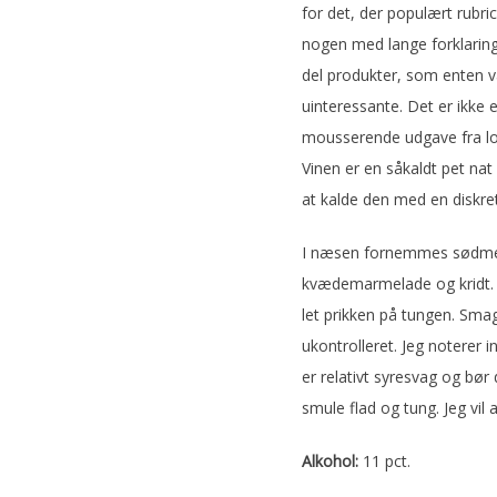
for det, der populært rubric
nogen med lange forklaring
del produkter, som enten va
uinteressante. Det er ikke 
mousserende udgave fra loi
Vinen er en såkaldt pet nat 
at kalde den med en diskret
I næsen fornemmes sødmefu
kvædemarmelade og kridt. B
let prikken på tungen. Sma
ukontrolleret. Jeg noterer
er relativt syresvag og bør
smule flad og tung. Jeg vil 
Alkohol:
11 pct.