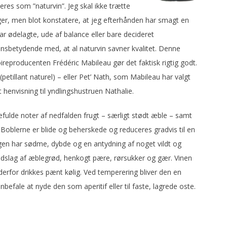
eres som ”naturvin”. Jeg skal ikke trætte
er, men blot konstatere, at jeg efterhånden har smagt en
r ødelagte, ude af balance eller bare decideret
ensbetydende med, at al naturvin savner kvalitet. Denne
reproducenten Frédéric Mabileau gør det faktisk rigtig godt.
(petillant naturel) – eller Pet’ Nath, som Mabileau har valgt
 henvisning til yndlingshustruen Nathalie.
lde noter af nedfalden frugt – særligt stødt æble – samt
oblerne er blide og beherskede og reduceres gradvis til en
gen har sødme, dybde og en antydning af noget vildt og
 indslag af æblegrød, henkogt pære, rørsukker og gær. Vinen
 derfor drikkes pænt kølig. Ved temperering bliver den en
anbefale at nyde den som aperitif eller til faste, lagrede oste.