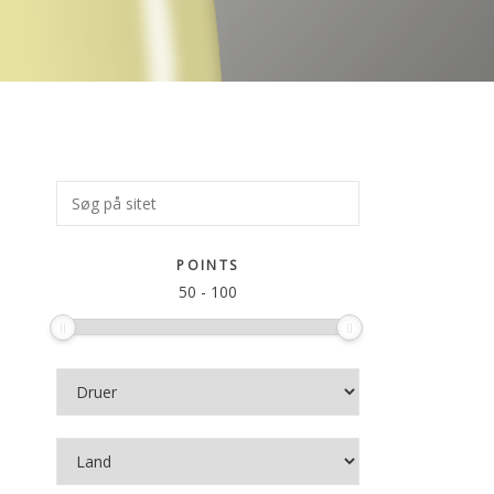
Primær
Søg
på
Sidebar
sitet
POINTS
50
-
100