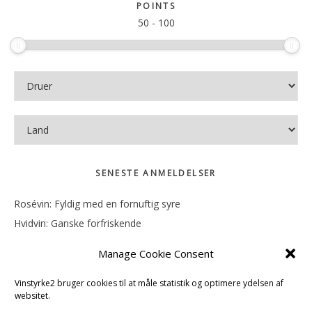
sitet
POINTS
50
-
100
SENESTE ANMELDELSER
Rosévin: Fyldig med en fornuftig syre
Hvidvin: Ganske forfriskende
Rosévin: Mineralsk og frugtig
Manage Cookie Consent
Hvidvin: Smørfedme og tropisk sødme
Rosévin: Blød, rund og sødladen
Vinstyrke2 bruger cookies til at måle statistik og optimere ydelsen af
websitet.