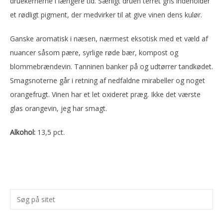
druekernerne i længere tid. Særligt druen terret gris indeholder
et rødligt pigment, der medvirker til at give vinen dens kulør.
Ganske aromatisk i næsen, nærmest eksotisk med et væld af
nuancer såsom pære, syrlige røde bær, kompost og
blommebrændevin. Tanninen banker på og udtørrer tandkødet.
Smagsnoterne går i retning af nedfaldne mirabeller og noget
orangefrugt. Vinen har et let oxideret præg. Ikke det værste
glas orangevin, jeg har smagt.
Alkohol:
13,5 pct.
Primær
Søg
Sidebar
på