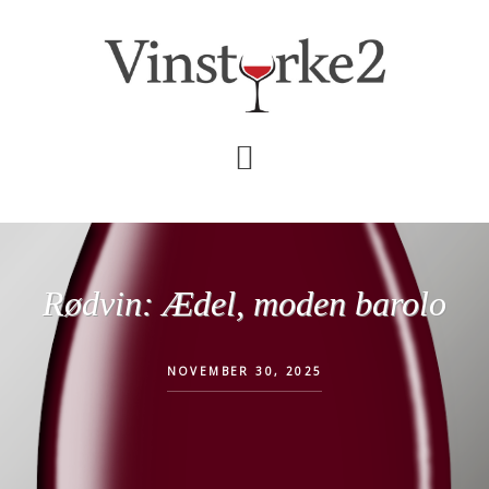
Skip
Gå
til
direkte
indhold
til
primær
sidebar
Rødvin: Ædel, moden barolo
NOVEMBER 30, 2025