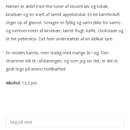
Næsen er ædel med fine toner af vissent løv og tobak,
kirsebær og en snert af tørret appelsinskal. En let kamferduft
stiger op af glasset. Smagen er fyldig og varm (ikke for varm)
og rummer noter af kirsebær, tørret frugt, kaffe, chokolade og
et fint peberdrys. Det hele understøttet af en delikat syre.
En moden barolo, men stadig med mange år i sig. Den
strammer lidt til i afslutningen, og som jeg ser det, er det et
godt tegn på vinens holdbarhed.
Alkohol:
13,5 pct.
Primær
Søg
Sidebar
på