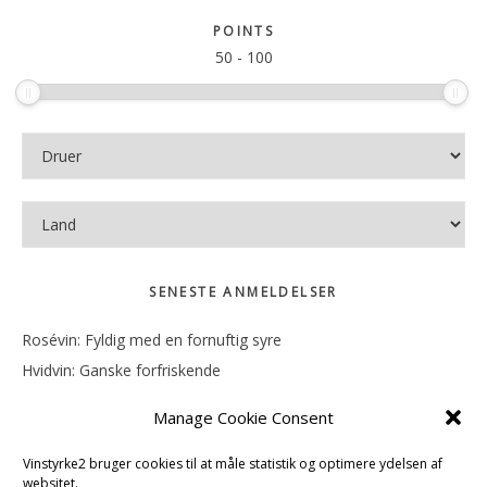
sitet
POINTS
50
-
100
SENESTE ANMELDELSER
Rosévin: Fyldig med en fornuftig syre
Hvidvin: Ganske forfriskende
Rosévin: Mineralsk og frugtig
Manage Cookie Consent
Hvidvin: Smørfedme og tropisk sødme
Rosévin: Blød, rund og sødladen
Vinstyrke2 bruger cookies til at måle statistik og optimere ydelsen af
websitet.