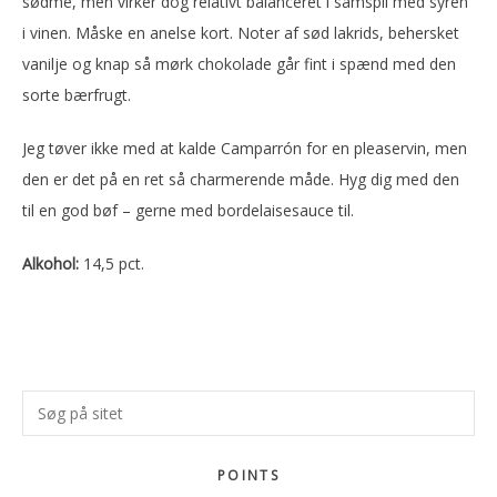
sødme, men virker dog relativt balanceret i samspil med syren
i vinen. Måske en anelse kort. Noter af sød lakrids, behersket
vanilje og knap så mørk chokolade går fint i spænd med den
sorte bærfrugt.
Jeg tøver ikke med at kalde Camparrón for en pleaservin, men
den er det på en ret så charmerende måde. Hyg dig med den
til en god bøf – gerne med bordelaisesauce til.
Alkohol:
14,5 pct.
Primær
Søg
Sidebar
på
sitet
POINTS