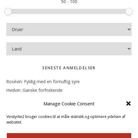
50
-
100
SENESTE ANMELDELSER
Rosévin: Fyldig med en fornuftig syre
Hvidvin: Ganske forfriskende
Rosévin: Mineralsk og frugtig
Manage Cookie Consent
Hvidvin: Smørfedme og tropisk sødme
Rosévin: Blød, rund og sødladen
Vinstyrke2 bruger cookies til at måle statistik og optimere ydelsen af
websitet.